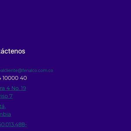
táctenos
ioalcliente@fenalco.com.co
 10000 40
ra 4 No. 19
Piso 7
tá,
mbia
60.013.488-