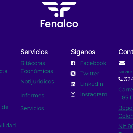
Servicios
Síganos
Con
Bitácoras
Facebook
cta
Económicas
servic
Twitter
324
Notijurídicos
LinkedIn
Carre
Instagram
Informes
- 85 
n de
Bogo
Servicios
Colo
ilidad
Nit 8