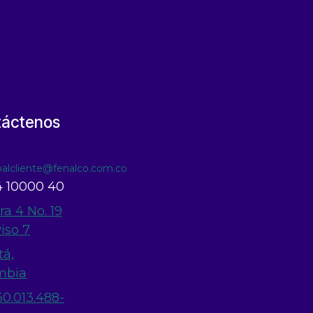
táctenos
ioalcliente@fenalco.com.co
 10000 40
ra 4 No. 19
Piso 7
tá,
mbia
60.013.488-