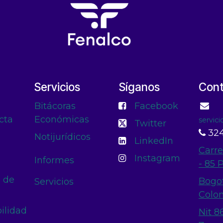
Servicios
Síganos
Con
Bitácoras
Facebook
cta
Económicas
servic
Twitter
324
Notijurídicos
LinkedIn
Carre
Instagram
Informes
- 85 
n de
Bogo
Servicios
Colo
ilidad
Nit 8